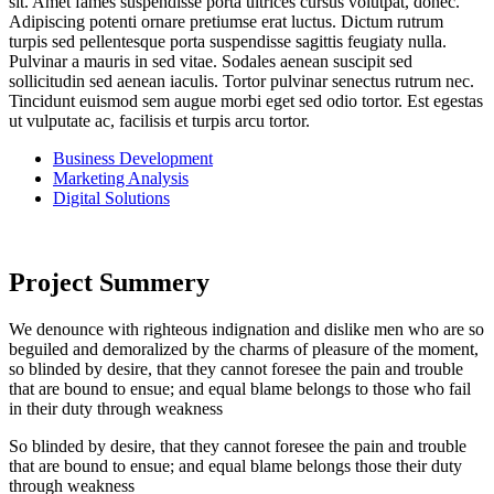
sit. Amet fames suspendisse porta ultrices cursus volutpat, donec.
Adipiscing potenti ornare pretiumse erat luctus. Dictum rutrum
turpis sed pellentesque porta suspendisse sagittis feugiaty nulla.
Pulvinar a mauris in sed vitae. Sodales aenean suscipit sed
sollicitudin sed aenean iaculis. Tortor pulvinar senectus rutrum nec.
Tincidunt euismod sem augue morbi eget sed odio tortor. Est egestas
ut vulputate ac, facilisis et turpis arcu tortor.
Business Development
Marketing Analysis
Digital Solutions
Project Summery
We denounce with righteous indignation and dislike men who are so
beguiled and demoralized by the charms of pleasure of the moment,
so blinded by desire, that they cannot foresee the pain and trouble
that are bound to ensue; and equal blame belongs to those who fail
in their duty through weakness
So blinded by desire, that they cannot foresee the pain and trouble
that are bound to ensue; and equal blame belongs those their duty
through weakness